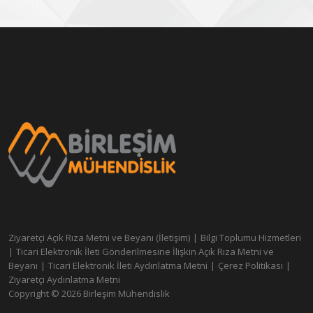
Ziyaretçi Açık Rıza Metni ve Beyanı (İletişim)
|
Bilgi Toplumu Hizmetleri
|
Ticari Elektronik İleti Gönderilmesine İlişkin Açık Rıza Metni ve
Beyanı
|
Ticari Elektronik İleti Aydınlatma Metni
|
Çerez Politikası
|
Ziyaretçi Aydınlatma Metni
Copyright © 2026 Birleşim Mühendislik