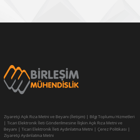
Ziyaretçi Açık Rıza Metni ve Beyanı (İletişim)
|
Bilgi Toplumu Hizmetleri
|
Ticari Elektronik İleti Gönderilmesine İlişkin Açık Rıza Metni ve
Beyanı
|
Ticari Elektronik İleti Aydınlatma Metni
|
Çerez Politikası
|
Ziyaretçi Aydınlatma Metni